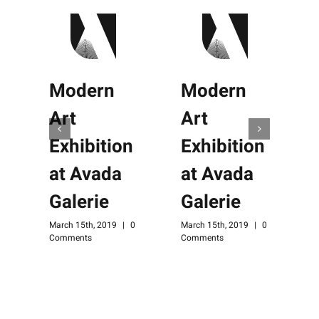
Modern
Modern
r
Art
Art
Exhibition
Exhibition
at Avada
at Avada
n
Galerie
Galerie
0
M
March 15th, 2019
|
0
March 15th, 2019
|
0
C
Comments
Comments